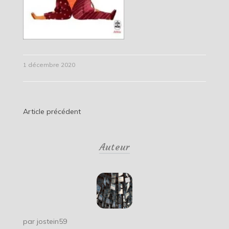
1 décembre 2020
Navigation
Article précédent
de
Auteur
l’article
par
jostein59