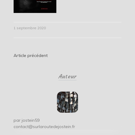
1 septembre 2020
Navigation
Article précédent
de
Auteur
l’article
par
jostein59
contact@surlaroutedejostein.fr