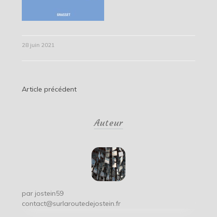
28 juin 2021
Navigation
Article précédent
de
Auteur
l’article
par
jostein59
contact@surlaroutedejostein.fr