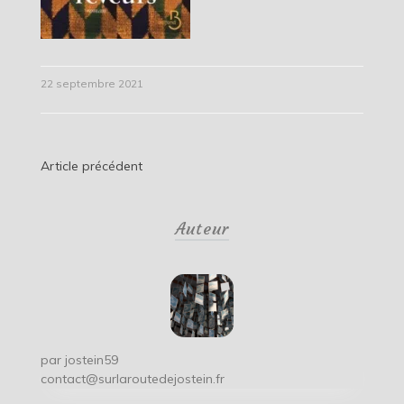
22 septembre 2021
Navigation
Article précédent
de
Auteur
l’article
par
jostein59
contact@surlaroutedejostein.fr