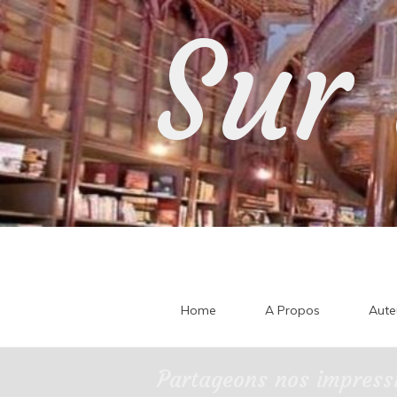
Skip
Sur 
to
content
Home
A Propos
Aute
Partageons nos impressi