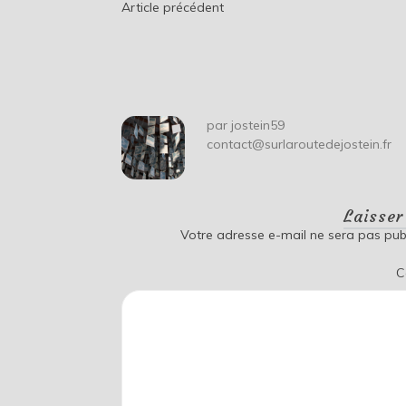
Navigation
Article précédent
de
l’article
par
jostein59
contact@surlaroutedejostein.fr
Laisse
Votre adresse e-mail ne sera pas publ
C