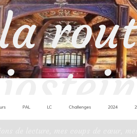
la rou
jostein
urs
PAL
LC
Challenges
2024
2
ons de lecture, mes coups de cœur, mes 