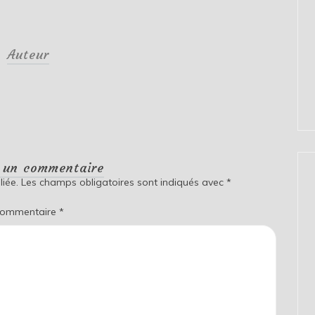
Auteur
r un commentaire
iée.
Les champs obligatoires sont indiqués avec
*
ommentaire
*