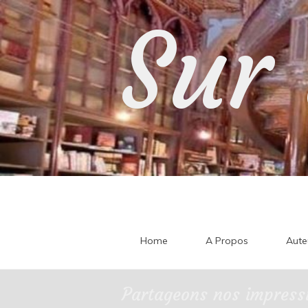
Skip
Sur 
to
content
Home
A Propos
Aute
Partageons nos impressi