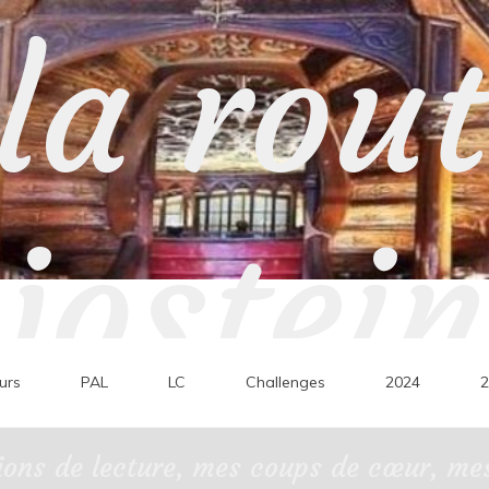
la rou
jostein
urs
PAL
LC
Challenges
2024
2
ons de lecture, mes coups de cœur, mes 