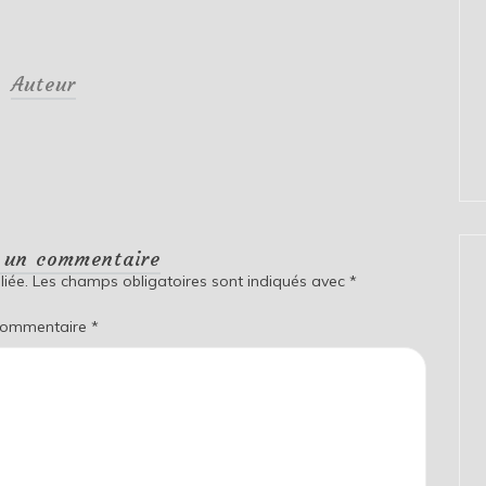
Auteur
r un commentaire
iée.
Les champs obligatoires sont indiqués avec
*
ommentaire
*