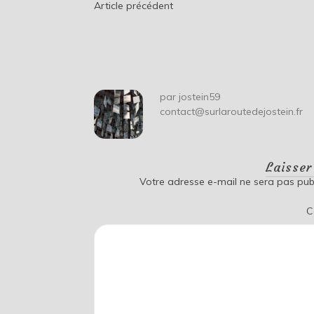
Navigation
Article précédent
de
l’article
par
jostein59
contact@surlaroutedejostein.fr
Laisse
Votre adresse e-mail ne sera pas publ
C