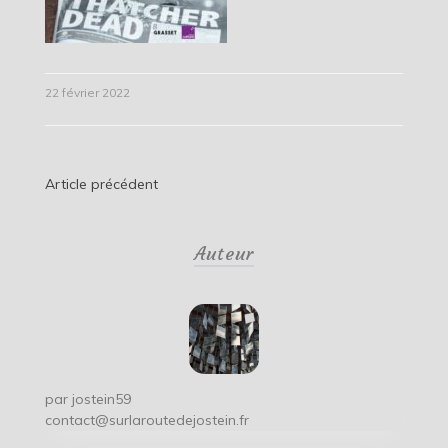
22 février 2022
Navigation
Article précédent
de
Auteur
l’article
par
jostein59
contact@surlaroutedejostein.fr