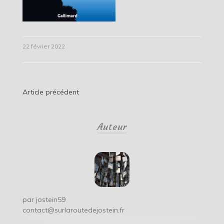
22 février 2022
Navigation
Article précédent
de
Auteur
l’article
par
jostein59
contact@surlaroutedejostein.fr