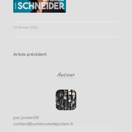
22 février 2022
Navigation
Article précédent
de
Auteur
l’article
par
jostein59
contact@surlaroutedejostein.fr