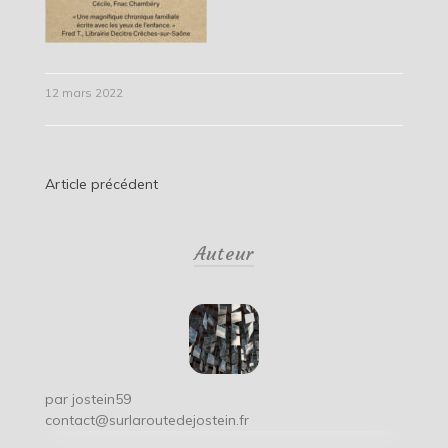
12 mars 2022
Navigation
Article précédent
de
Auteur
l’article
par
jostein59
contact@surlaroutedejostein.fr