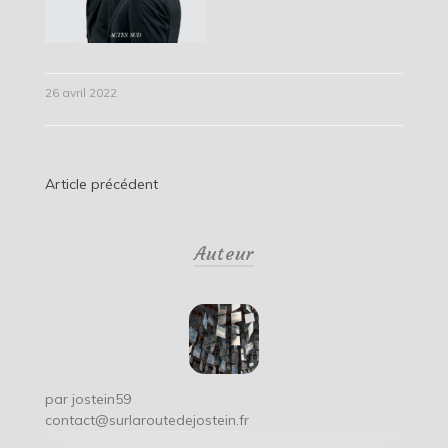
26 avril 2022
Navigation
Article précédent
de
Auteur
l’article
par
jostein59
contact@surlaroutedejostein.fr