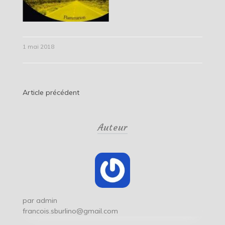
1 mai 2018
Navigation
Article précédent
de
Auteur
l’article
par
admin
francois.sburlino@gmail.com