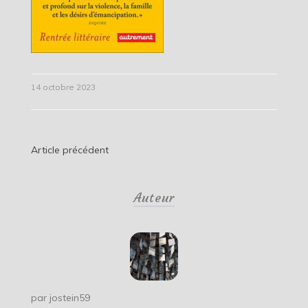
14 octobre 2023
Navigation
Article précédent
de
Auteur
l’article
par
jostein59