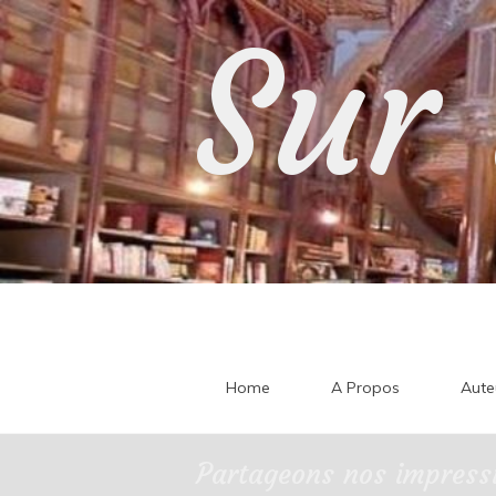
Skip
Sur 
to
content
Home
A Propos
Aute
Partageons nos impressi