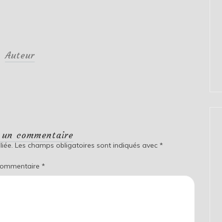
Auteur
r un commentaire
iée.
Les champs obligatoires sont indiqués avec
*
ommentaire
*