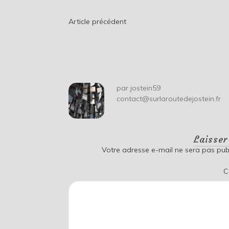
Navigation
Article précédent
de
l’article
par
jostein59
contact@surlaroutedejostein.fr
Laisse
Votre adresse e-mail ne sera pas publ
C