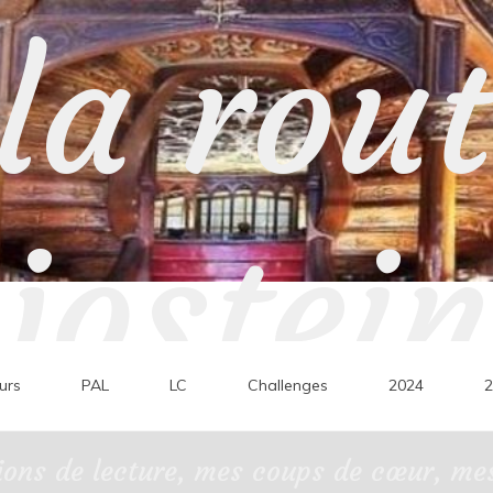
la rou
jostein
urs
PAL
LC
Challenges
2024
2
ons de lecture, mes coups de cœur, mes 