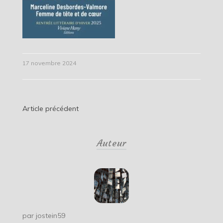
17 novembre 2024
Navigation
Article précédent
de
Auteur
l’article
par
jostein59