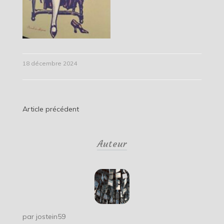
18 décembre 2024
Navigation
Article précédent
de
Auteur
l’article
par
jostein59