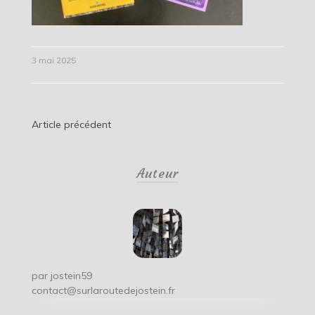
3 mai 2025
Navigation
Article précédent
de
Auteur
l’article
par
jostein59
contact@surlaroutedejostein.fr