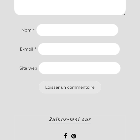
Nom
*
E-mail
*
Site web
Suivez-moi sur