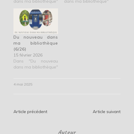
dans ma bibliothèque"
dans ma bibliothèque"
Du nouveau dans
ma bibliothèque
(6/26)
15 février 2026
Dans "Du nouveau
dans ma bibliothèque"
4 mai 2025
Navigation
Article précédent
Article suivant
de
Auteur