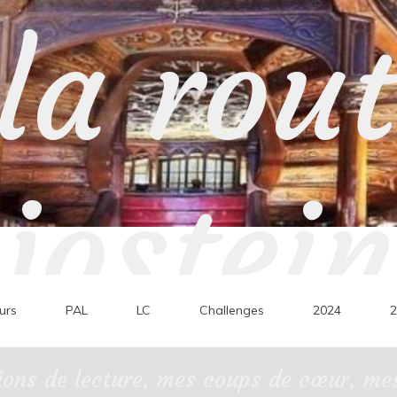
la rou
jostein
urs
PAL
LC
Challenges
2024
2
ons de lecture, mes coups de cœur, mes 