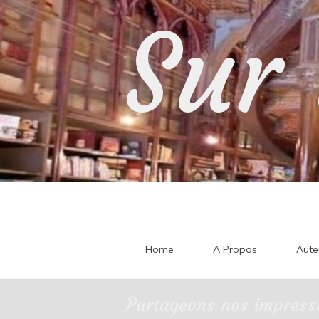
Skip
Sur 
to
content
Home
A Propos
Aute
Partageons nos impressi