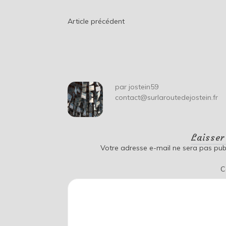
Navigation
Article précédent
de
l’article
par
jostein59
contact@surlaroutedejostein.fr
Laisse
Votre adresse e-mail ne sera pas publ
C