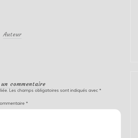
Auteur
r un commentaire
iée.
Les champs obligatoires sont indiqués avec
*
ommentaire
*