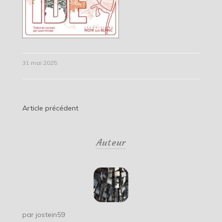
31 mai 2025
Navigation
Article précédent
de
Auteur
l’article
par
jostein59