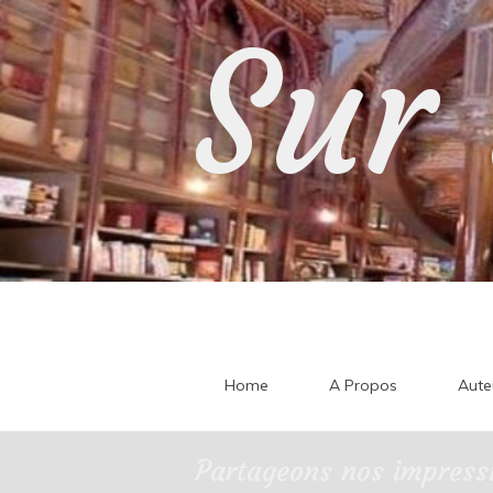
Skip
Sur 
to
content
Home
A Propos
Aute
Partageons nos impressi