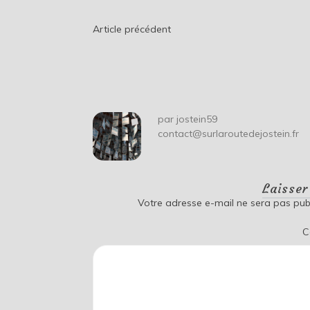
Navigation
Article précédent
de
l’article
par
jostein59
contact@surlaroutedejostein.fr
Laisse
Votre adresse e-mail ne sera pas publ
C