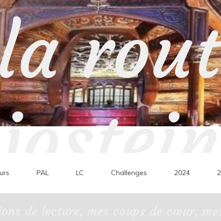
la rou
jostein
urs
PAL
LC
Challenges
2024
2
ons de lecture, mes coups de cœur, mes 