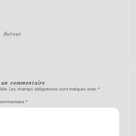
Auteur
r un commentaire
iée.
Les champs obligatoires sont indiqués avec
*
ommentaire
*