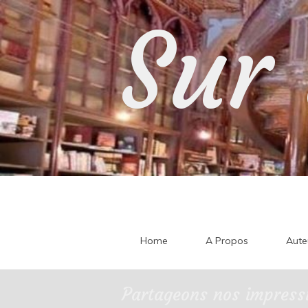
Skip
Sur 
to
content
Home
A Propos
Aute
Partageons nos impressi