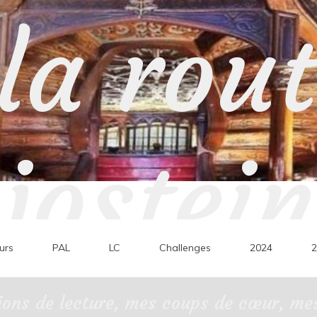
la rou
jostein
urs
PAL
LC
Challenges
2024
2
ons de lecture, mes coups de cœur, mes 