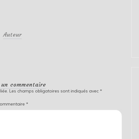
Auteur
r un commentaire
iée.
Les champs obligatoires sont indiqués avec
*
ommentaire
*