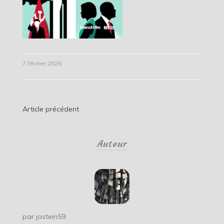
7 février 2026
Navigation
Article précédent
de
Auteur
l’article
par
jostein59