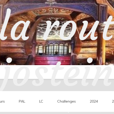
la rou
jostein
urs
PAL
LC
Challenges
2024
2
ons de lecture, mes coups de cœur, mes 