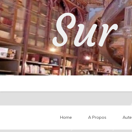
Skip
Sur 
to
content
Home
A Propos
Aute
Partageons nos impressi