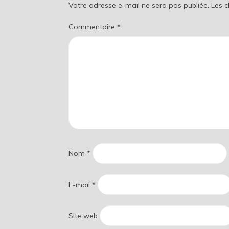
Votre adresse e-mail ne sera pas publiée.
Les 
Commentaire
*
Nom
*
E-mail
*
Site web