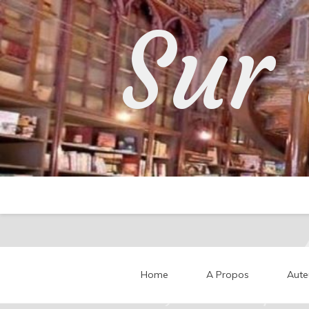
Skip
Sur 
to
content
Home
A Propos
Aute
Partageons nos impressi