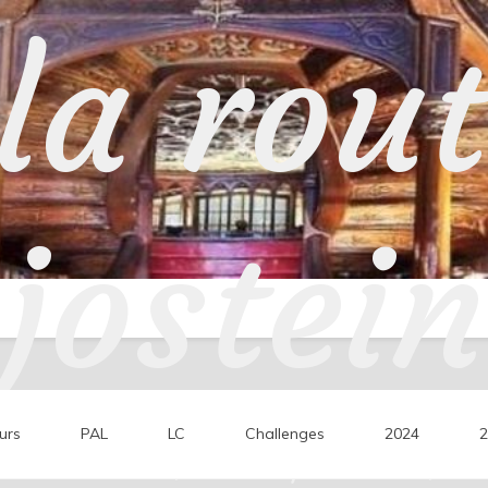
la rou
jostein
urs
PAL
LC
Challenges
2024
2
ons de lecture, mes coups de cœur, mes 