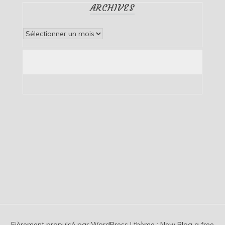
ARCHIVES
Archives
Fièrement propulsé par WordPress
|
thème :
New Blog a free