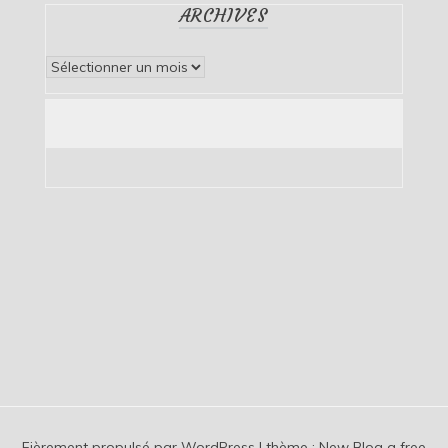
ARCHIVES
Archives
Fièrement propulsé par WordPress
|
thème :
New Blog a free