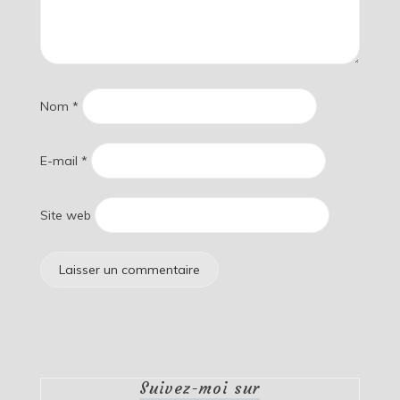
Nom
*
E-mail
*
Site web
Suivez-moi sur