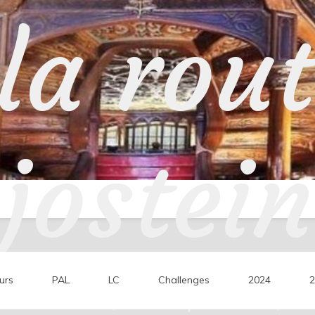
la rou
jostein
urs
PAL
LC
Challenges
2024
2
ons de lecture, mes coups de cœur, mes 