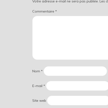
Votre adresse e-mail ne sera pas publiée.
Les 
Commentaire
*
Nom
*
E-mail
*
Site web