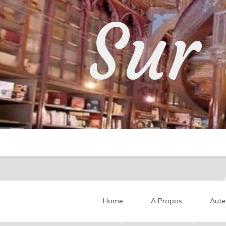
Skip
Sur 
to
content
Home
A Propos
Aute
Partageons nos impressi