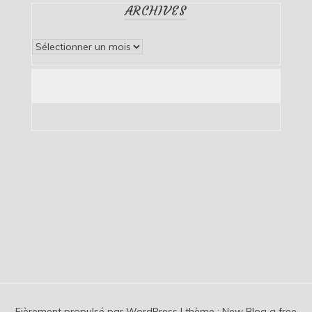
ARCHIVES
Archives
Fièrement propulsé par WordPress
|
thème :
New Blog a free