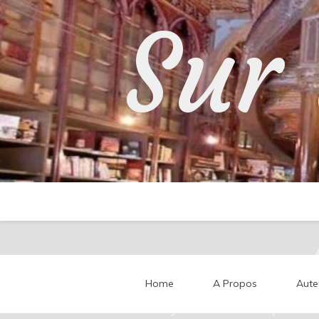
Skip
Sur 
to
content
Home
A Propos
Aute
Partageons nos impressi