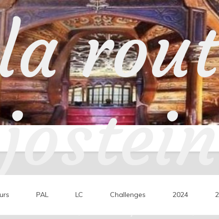
la rou
jostein
urs
PAL
LC
Challenges
2024
2
ons de lecture, mes coups de cœur, mes 