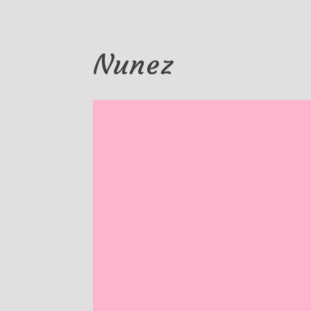
Nunez