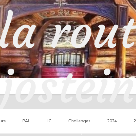
la rou
jostein
urs
PAL
LC
Challenges
2024
2
ons de lecture, mes coups de cœur, mes 