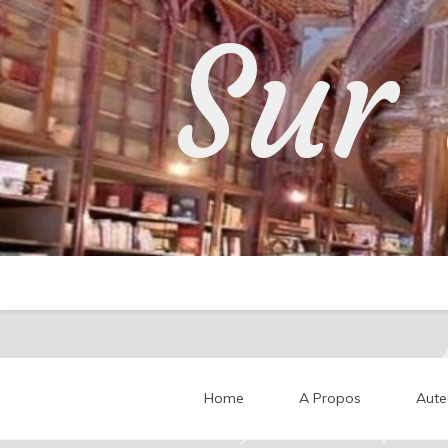
Skip
Sur 
to
content
Home
A Propos
Aute
Partageons nos impressi