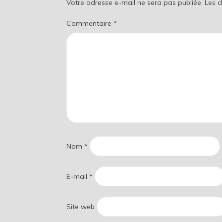
Votre adresse e-mail ne sera pas publiée.
Les 
Commentaire
*
Nom
*
E-mail
*
Site web