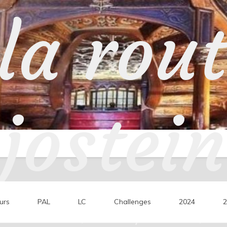
la rou
jostein
urs
PAL
LC
Challenges
2024
2
ons de lecture, mes coups de cœur, mes 