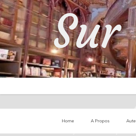
Skip
Sur 
to
content
Home
A Propos
Aute
Partageons nos impressi