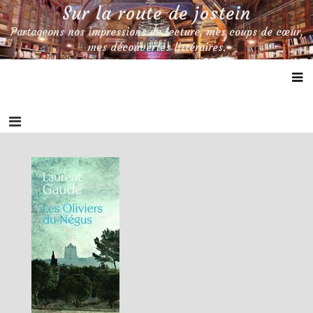
Skip
Sur la route de jostein
to
Partageons nos impressions de lecture, mes coups de cœur,
content
mes découvertes littéraires.