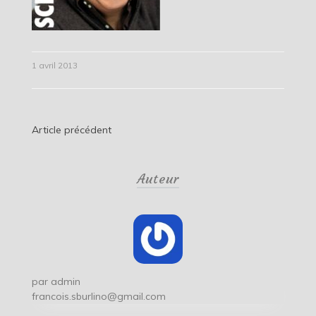
1 avril 2013
Navigation
Article précédent
de
Auteur
l’article
par
admin
francois.sburlino@gmail.com