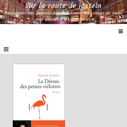
Skip
Sur la route de jostein
to
Partageons nos impressions de lecture, mes coups de cœur,
content
mes découvertes littéraires.