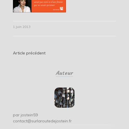
1 juin 2013
Navigation
Article précédent
de
Auteur
l’article
par
jostein59
contact@surlaroutedejostein.fr