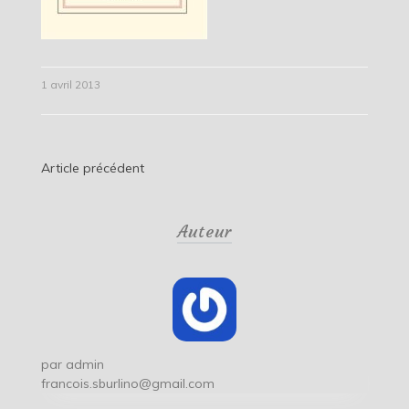
1 avril 2013
Navigation
Article précédent
de
Auteur
l’article
par
admin
francois.sburlino@gmail.com