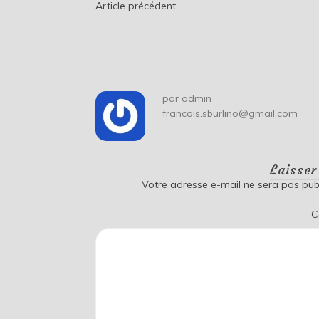
Navigation
Article précédent
de
l’article
par
admin
francois.sburlino@gmail.com
Laisse
Votre adresse e-mail ne sera pas publ
C