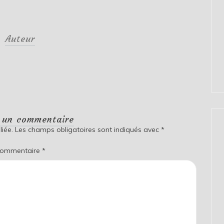
Auteur
r un commentaire
iée.
Les champs obligatoires sont indiqués avec
*
ommentaire
*