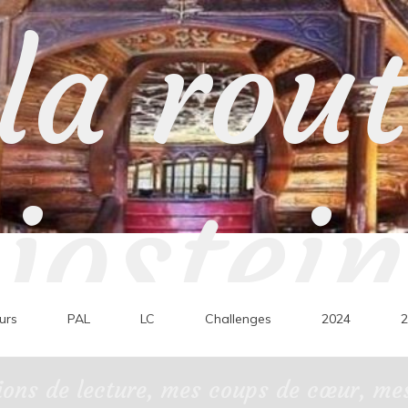
la rou
jostein
urs
PAL
LC
Challenges
2024
2
ons de lecture, mes coups de cœur, mes 