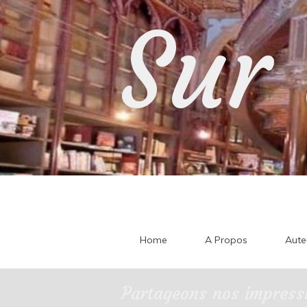
Skip
Sur 
to
content
Home
A Propos
Aute
Partageons nos impressi