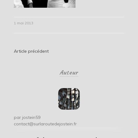
1 mai 2013
Navigation
Article précédent
de
Auteur
l’article
par
jostein59
contact@surlaroutedejostein.fr