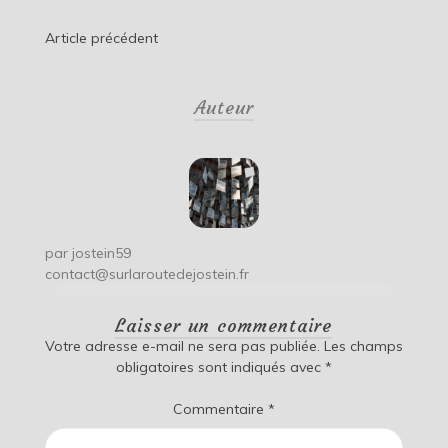
Navigation
Article précédent
de
Auteur
l’article
par
jostein59
contact@surlaroutedejostein.fr
Laisser un commentaire
Votre adresse e-mail ne sera pas publiée.
Les champs
obligatoires sont indiqués avec
*
Commentaire
*