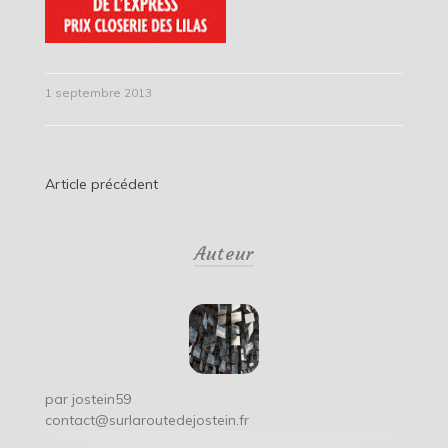
1 septembre 2013
Navigation
Article précédent
de
Auteur
l’article
par
jostein59
contact@surlaroutedejostein.fr