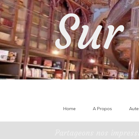
Skip
Sur 
to
content
Home
A Propos
Aute
Partageons nos impressi