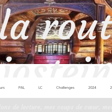
la rou
jostein
urs
PAL
LC
Challenges
2024
2
ons de lecture, mes coups de cœur, mes 