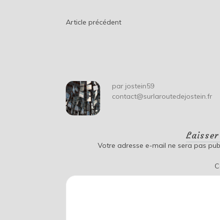
Navigation
Article précédent
de
l’article
par
jostein59
contact@surlaroutedejostein.fr
Laisse
Votre adresse e-mail ne sera pas publ
C