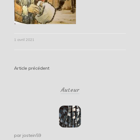
1 avril 2021
Navigation
Article précédent
de
Auteur
l’article
par
jostein59