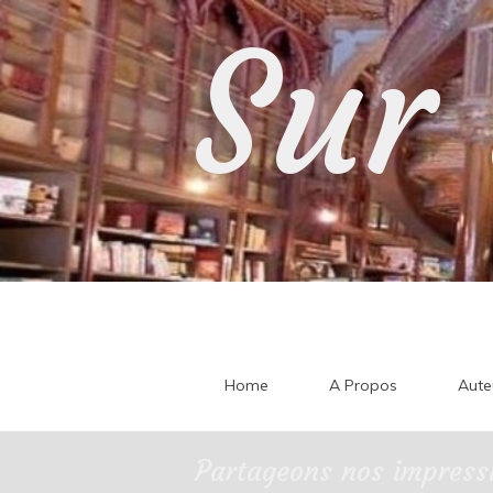
Skip
Sur 
to
content
Home
A Propos
Aute
Partageons nos impressi