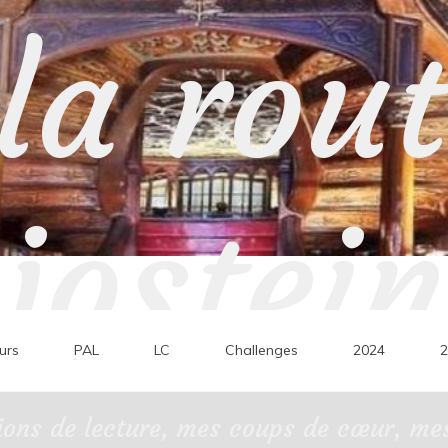
la rou
jostein
urs
PAL
LC
Challenges
2024
2
ons de lecture, mes coups de cœur, mes 