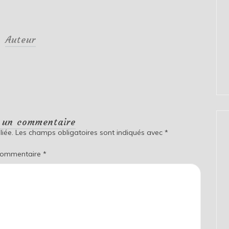
Auteur
r un commentaire
iée.
Les champs obligatoires sont indiqués avec
*
ommentaire
*