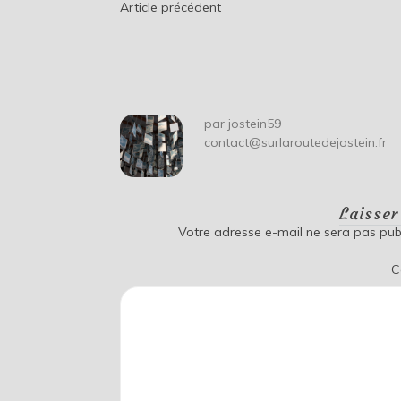
Navigation
Article précédent
de
l’article
par
jostein59
contact@surlaroutedejostein.fr
Laisse
Votre adresse e-mail ne sera pas publ
C