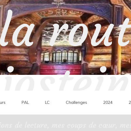
la rou
jostein
urs
PAL
LC
Challenges
2024
2
ons de lecture, mes coups de cœur, mes 