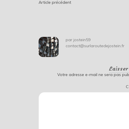
Navigation
Article précédent
de
l’article
par
jostein59
contact@surlaroutedejostein.fr
Laisse
Votre adresse e-mail ne sera pas publ
C