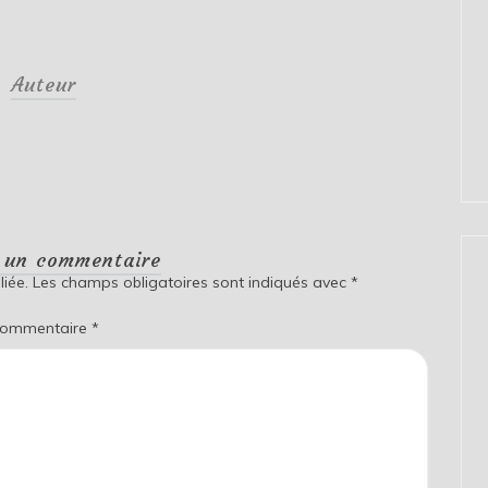
Auteur
r un commentaire
iée.
Les champs obligatoires sont indiqués avec
*
ommentaire
*