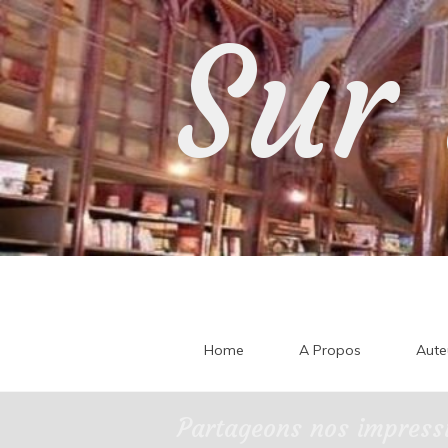
Skip
Sur 
to
content
Home
A Propos
Aute
Partageons nos impressi