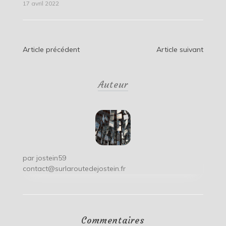
17 avril 2022
Navigation
Article précédent
Article suivant
de
Auteur
l’article
par
jostein59
contact@surlaroutedejostein.fr
Commentaires