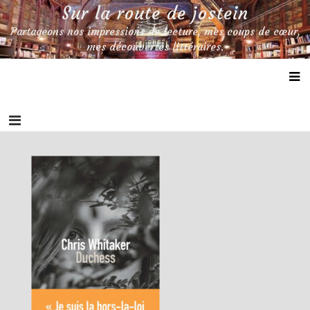
Skip
Sur la route de jostein
to
Partageons nos impressions de lecture, mes coups de cœur,
content
mes découvertes littéraires.