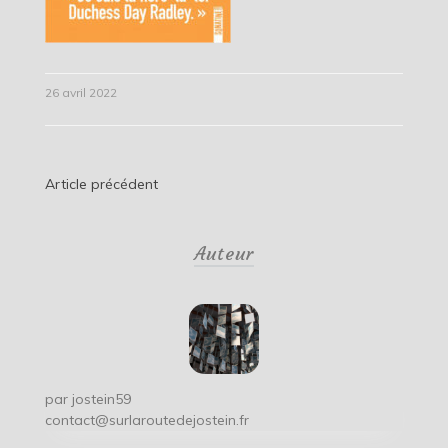
26 avril 2022
Navigation
Article précédent
de
Auteur
l’article
par
jostein59
contact@surlaroutedejostein.fr