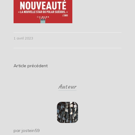
1 avril 2023
Navigation
Article précédent
de
Auteur
l’article
par
jostein59