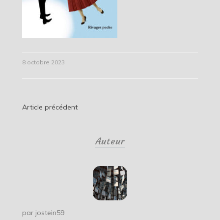
8 octobre 2023
Navigation
Article précédent
de
Auteur
l’article
par
jostein59