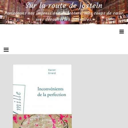
Skip
Sur la route de jostein
to
Partageons nos impressions de lecture, mes coups de cœur,
content
mes découvertes littéraires.